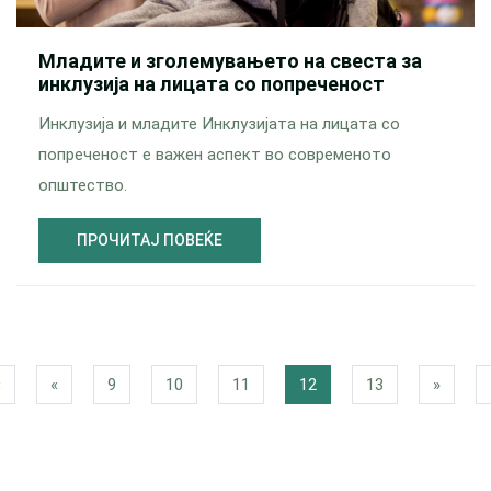
Младите и зголемувањето на свеста за
инклузија на лицата со попреченост
Инклузија и младите Инклузијата на лицата со
попреченост е важен аспект во современото
општество.
ПРОЧИТАЈ ПОВЕЌЕ
«
«
9
10
11
12
13
»