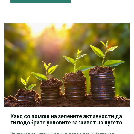
Како со помош на зелените активности да
ги подобрите условите за живот на луѓето
Зелените активности и одржлив развој Зелените