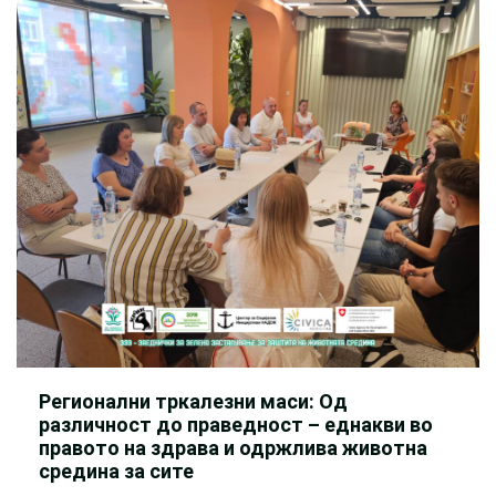
Регионални тркалезни маси: Од
различност до праведност – еднакви во
правото на здрава и одржлива животна
средина за сите