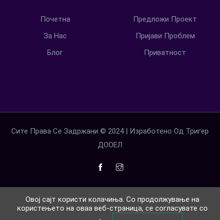
Почетна
Предложи Проект
За Нас
Пријави Проблем
Блог
Приватност
Сите Права Се Задржани © 2024 | Изработено Од Тригер
ДООЕЛ
Овој сајт користи колачиња. Со продолжување на
користењето на оваа веб-страница, се согласувате со