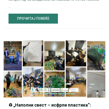
…
ПРОЧИТАЈ ПОВЕЌЕ
♻️ „Наполни свест – исфрли пластика“: