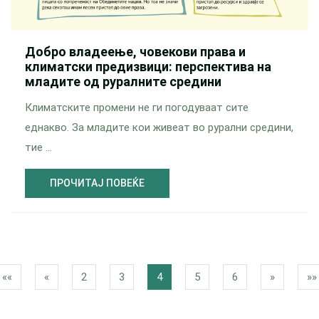
Добро владеење, човекови права и
климатски предизвици: перспектива на
младите од руралните средини
Климатските промени не ги погодуваат сите
еднакво. За младите кои живеат во рурални средини,
тие …
ПРОЧИТАЈ ПОВЕЌЕ
««
«
2
3
4
5
6
»
»»