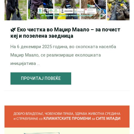
🌿 Еко чистка во Маџир Маало – за почист
кеј и позелена заедница
На 6 декември 2025 година, во скопската населба
Маџир Маало, се реализираше еколошката
иницијатива …
ПРОЧИТАЈ ПОВЕЌЕ