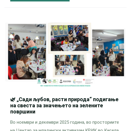
🌿 „Сади љубов, расти природа“ подигање
на свеста за значењето на зелените
површини
Во ноември и декември 2025 година, во просториите
на Центар за младински активизам КРИК во Кисела