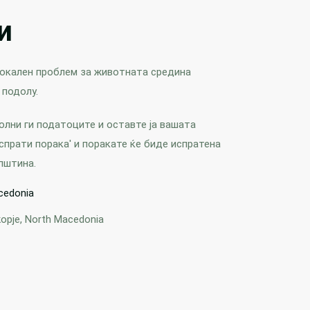
и
локален проблем за животната средина
 подолу.
олни ги податоците и оставте ја вашата
спрати порака' и поракате ќе биде испратена
пштина.
cedonia