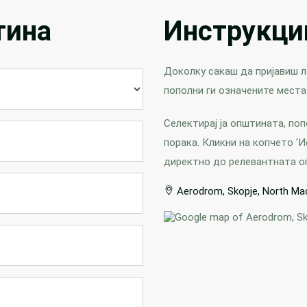
тина
Инструкци
Доколку сакаш да пријавиш 
пополни ги означените места
Селектирај ја општината, поп
порака. Кликни на копчето 'И
директно до релевантната о
Aerodrom, Skopje, North Ma